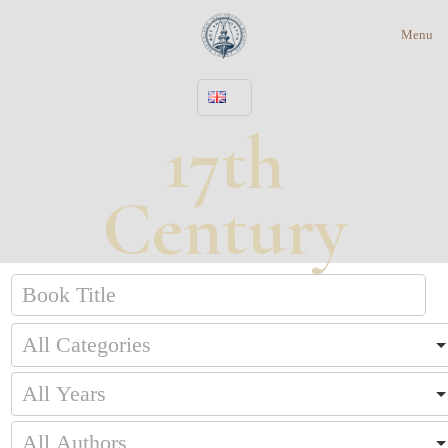
Menu
17th
Century