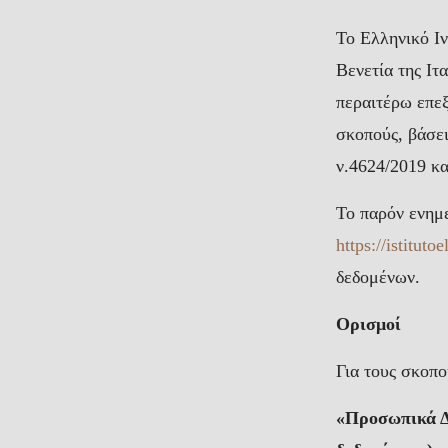
Το Ελληνικό Ι
Βενετία της Ιτ
περαιτέρω επεξ
σκοπούς, βάσε
ν.4624/2019 κα
Το παρόν ενημ
https://istituto
δεδομένων.
Ορισμοί
Για τους σκοπο
«Προσωπικά Δ