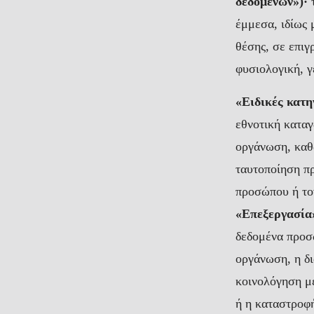
δεδομένων»)·
τ
έμμεσα, ιδίως 
θέσης, σε επιγ
φυσιολογική, γ
«Ειδικές κατ
εθνοτική καταγ
οργάνωση, καθ
ταυτοποίηση π
προσώπου ή το
«Επεξεργασία
δεδομένα προσ
οργάνωση, η δ
κοινολόγηση με
ή η καταστροφ