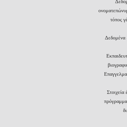
Δεδομ
ονοματεπώνυμ
τόπος γ
Δεδομένα 
Εκπαιδευτ
βιογραφι
Επαγγελματ
Στοιχεία 
πρόγραμμα
δ