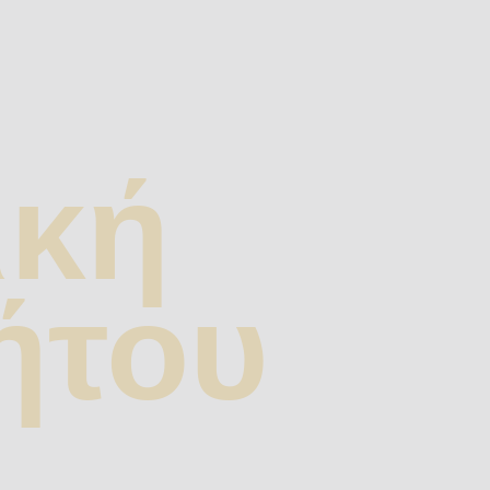
ική
ήτου