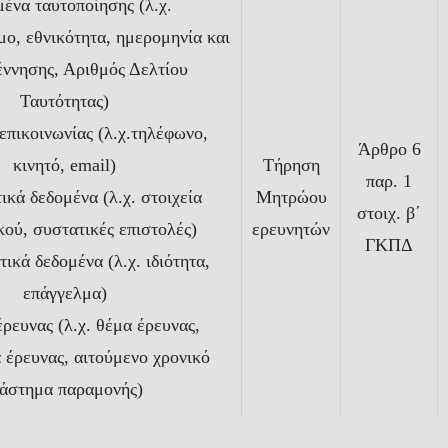
ένα ταυτοποίησης (λ.χ.
ο, εθνικότητα, ημερομηνία και
έννησης, Αριθμός Δελτίου
Ταυτότητας)
επικοινωνίας (λ.χ.τηλέφωνο,
Άρθρο 6
κινητό, email)
Τήρηση
παρ. 1
ικά δεδομένα (λ.χ. στοιχεία
Μητρώου
στοιχ. β΄
κού, συστατικές επιστολές)
ερευνητών
ΓΚΠΔ
ικά δεδομένα (λ.χ. ιδιότητα,
επάγγελμα)
έρευνας (λ.χ. θέμα έρευνας,
 έρευνας, αιτούμενο χρονικό
ιάστημα παραμονής)