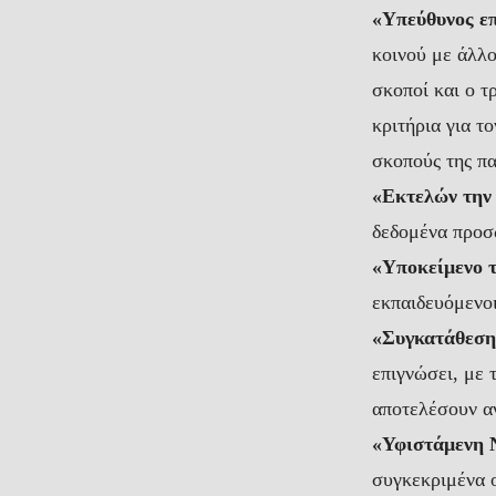
«Υπεύθυνος ε
κοινού με άλλο
σκοποί και ο τ
κριτήρια για τ
σκοπούς της πα
«Εκτελών την
δεδομένα προσ
«Υποκείμενο 
εκπαιδευόμενοι
«Συγκατάθεση
επιγνώσει, με 
αποτελέσουν α
«Υφιστάμενη 
συγκεκριμένα 