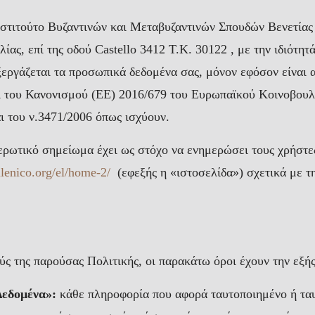
νστιτούτο Βυζαντινών και Μεταβυζαντινών Σπουδών Βενετία
αλίας, επί της οδού Castello 3412 Τ.Κ. 30122 , με την ιδιότ
εργάζεται τα προσωπικά δεδομένα σας, μόνον εφόσον είναι α
ι του Κανονισμού (ΕΕ) 2016/679 του Ευρωπαϊκού Κοινοβουλ
ι του ν.3471/2006 όπως ισχύουν.
ερωτικό σημείωμα έχει ως στόχο να ενημερώσει τους χρήστε
ellenico.org/el/home-2/
(εφεξής η «ιστοσελίδα») σχετικά με τ
ύς της παρούσας Πολιτικής, οι παρακάτω όροι έχουν την εξή
εδομένα»:
κάθε πληροφορία που αφορά ταυτοποιημένο ή τ