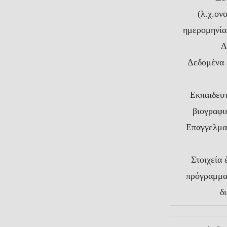
(λ.χ.ον
ημερομηνία
Δ
Δεδομένα 
Εκπαιδευτ
βιογραφι
Επαγγελματ
Στοιχεία 
πρόγραμμα
δ