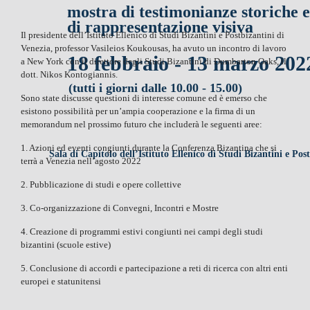
mostra di testimonianze storiche e
di rappresentazione visiva
Il presidente dell’Istituto Ellenico di Studi Bizantini e Postbizantini di
Venezia, professor Vasileios Koukousas, ha avuto un incontro di lavoro
1
8 febbraio - 13 marzo 2022
a New York con il direttore degli Studi Bizantini di Dumbarton Oaks, il
dott. Nikos Kontogiannis.
(tutti i giorni dalle 10.00 - 15.00)
Sono state discusse questioni di interesse comune ed è emerso che
esistono possibilità per un’ampia cooperazione e la firma di un
memorandum nel prossimo futuro che includerà le seguenti aree:
1. Azioni ed eventi congiunti durante la Conferenza Bizantina che si
Sala di Capitolo dell’Istituto Ellenico di Studi Bizantini e Pos
terrà a Venezia nell’agosto 2022
2. Pubblicazione di studi e opere collettive
3. Co-organizzazione di Convegni, Incontri e Mostre
4. Creazione di programmi estivi congiunti nei campi degli studi
bizantini (scuole estive)
5. Conclusione di accordi e partecipazione a reti di ricerca con altri enti
europei e statunitensi