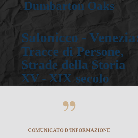
Dumbarton Oaks
Salonicco - Venezia:
Tracce di Persone, 
Strade della Storia
 secolo
XV - XIX
COMUNICATO D’INFORMAZIONE