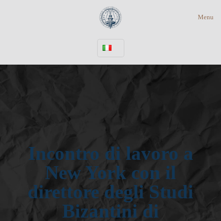
Menu
Ιncontro di lavoro a
New York con il
direttore degli Studi
Bizantini di