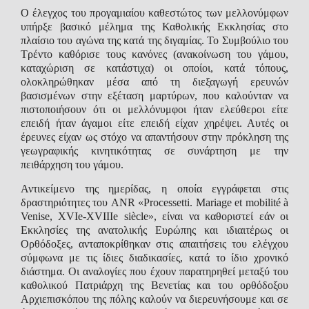
Ο έλεγχος του προγαμιαίου καθεστώτος των μελλονύμφων
υπήρξε βασικό μέλημα της Καθολικής Εκκλησίας στο
πλαίσιο του αγώνα της κατά της διγαμίας. Το Συμβούλιο του
Τρέντο καθόρισε τους κανόνες (ανακοίνωση του γάμου,
καταχώριση σε κατάστιχα) οι οποίοι, κατά τόπους,
ολοκληρώθηκαν μέσα από τη διεξαγωγή ερευνών
βασισμένων στην εξέταση μαρτύρων, που καλούνταν να
πιστοποιήσουν ότι οι μελλόνυμφοι ήταν ελεύθεροι είτε
επειδή ήταν άγαμοι είτε επειδή είχαν χηρέψει. Αυτές οι
έρευνες είχαν ως στόχο να απαντήσουν στην πρόκληση της
γεωγραφικής κινητικότητας σε συνάρτηση με την
πειθάρχηση του γάμου.
Αντικείμενο της ημερίδας, η οποία εγγράφεται στις
δραστηριότητες του ANR «Processetti. Mariage et mobilité à
Venise, XVIe-XVIIIe siècle», είναι να καθοριστεί εάν οι
Εκκλησίες της ανατολικής Ευρώπης και ιδιαιτέρως οι
Ορθόδοξες, ανταποκρίθηκαν στις απαιτήσεις του ελέγχου
σύμφωνα με τις ίδιες διαδικασίες, κατά το ίδιο χρονικό
διάστημα. Οι αναλογίες που έχουν παρατηρηθεί μεταξύ του
καθολικού Πατριάρχη της Βενετίας και του ορθόδοξου
Αρχιεπισκόπου της πόλης καλούν να διερευνήσουμε και σε