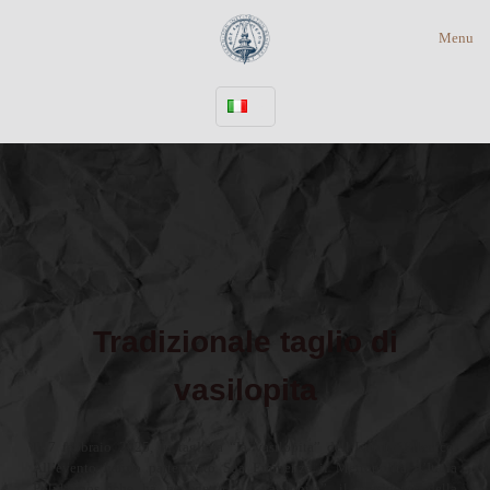
Menu
Tradizionale taglio di
vasilopita
Il 7 febbraio 2025, fu tagliata “la vasilopita” dell’Istituto Ellenico.
All’evento hanno partecipato Sua Eminenza il Metropolita d’Italia
Polykarpos, che ha benedetto “la vasilopita”, il presidente della