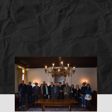
Comunità Greco-ortodossa di Venezia dott. Dimitrios Zafiropoulos, il
Console onorario della Grecia a Venezia dott. Bruno Bernardi, il
personale, ricercatori e amici dell’Istituto., ha inviato un saluto. Gli
ospiti sono stati accolti dal presidente dell’Istituto, il professor
Vassileios Koukousas che ha trasmesso gli auguri dell’ambasciatrice
della Grecia a Roma Eleni Sourani.