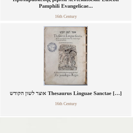
Pamphili Evangelicae...
16th Century
אוצר לשון הקודש Thesaurus Linguae Sanctae […]
16th Century