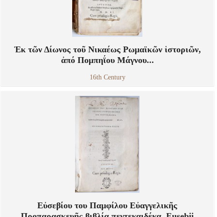
Ἐκ τῶν Δίωνος τοῦ Νικαέως Ρωμαϊκῶν ἱστοριῶν,
ἀπό Πομπηΐου Μάγνου...
16th Century
Εὐσεβίου του Παμφίλου Εὐαγγελικῆς
Προπαρασκευῆς βιβλία πεντεκαιδέκα. Eusebii