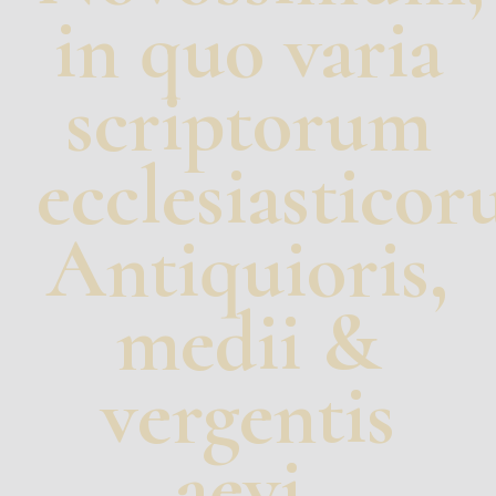
in quo varia
scriptorum
ecclesiasticor
Antiquioris,
medii &
vergentis
aevi,