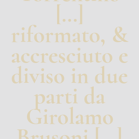
[…]
riformato, &
accresciuto e
diviso in due
parti da
Girolamo
Brusoni […]