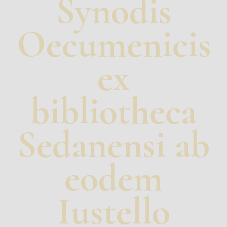
Synodis
Oecumenicis
ex
bibliotheca
Sedanensi ab
eodem
Iustello