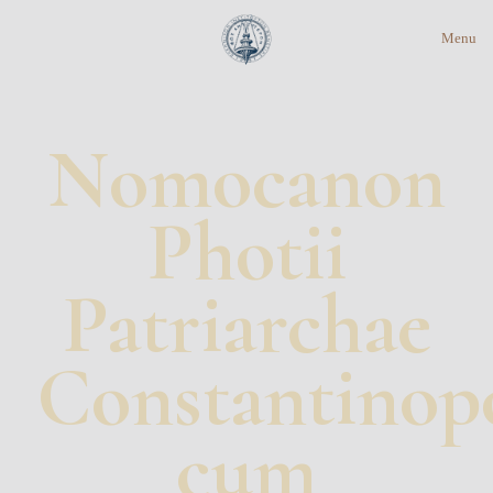
Menu
Nomocanon
Photii
Patriarchae
Constantinopo
cum