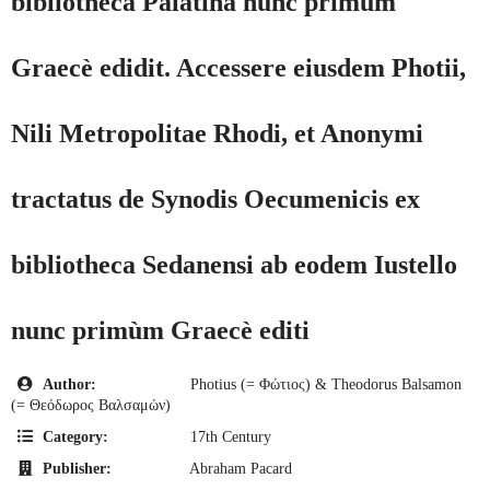
bibliotheca Palatina nunc primùm
Graecè edidit. Accessere eiusdem Photii,
Nili Metropolitae Rhodi, et Anonymi
tractatus de Synodis Oecumenicis ex
bibliotheca Sedanensi ab eodem Iustello
nunc primùm Graecè editi
Author:
Photius (= Φώτιος) & Theodorus Balsamon
(= Θεόδωρος Βαλσαμών)
Category:
17th Century
Publisher:
Abraham Pacard