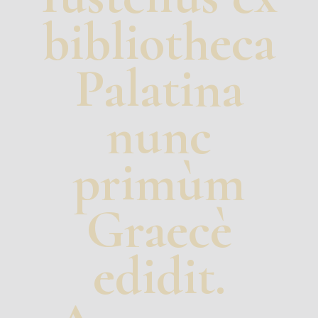
bibliotheca
Palatina
nunc
primùm
Graecè
edidit.