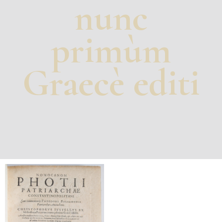
nunc
primùm
Graecè editi